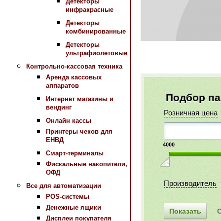
Детекторы
инфракрасные
Детекторы
комбинированные
Детекторы
ультрафиолетовые
Контрольно-кассовая техника
Аренда кассовых
аппаратов
Подбор п
Интернет магазины и
вендинг
Розничная цена
Онлайн кассы
Принтеры чеков для
ЕНВД
4000
Смарт-терминалы
Фискальные накопители,
ОФД
Производитель
Все для автоматизации
POS-системы
Денежные ящики
Дисплеи покупателя