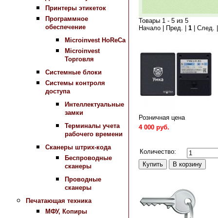
Принтеры этикеток
Программное
Товары 1 - 5 из 5
обеспечение
Начало | Пред. |
1
| След. 
Microinvest HoReCa
Microinvest
Торговля
Системные блоки
Системы контроля
доступа
Интеллектуальные
замки
Розничная цена
Терминалы учета
4 000 руб.
рабочего времени
Сравнить
Сканеры штрих-кода
Количество:
Беспроводные
сканеры
Проводные
сканеры
Печатающая техника
МФУ, Копиры