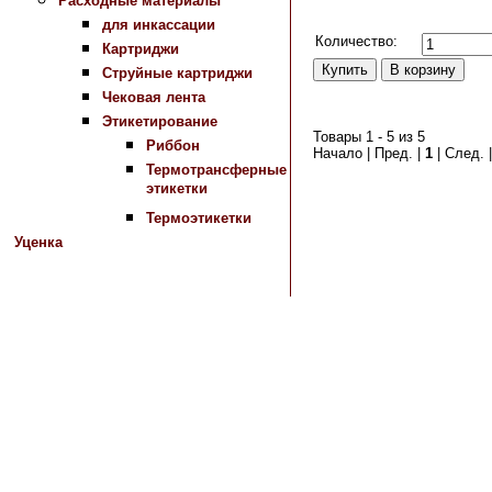
Расходные материалы
Сравнить
для инкассации
Количество:
Картриджи
Струйные картриджи
Чековая лента
Этикетирование
Товары 1 - 5 из 5
Риббон
Начало | Пред. |
1
| След. 
Термотрансферные
этикетки
Термоэтикетки
Уценка