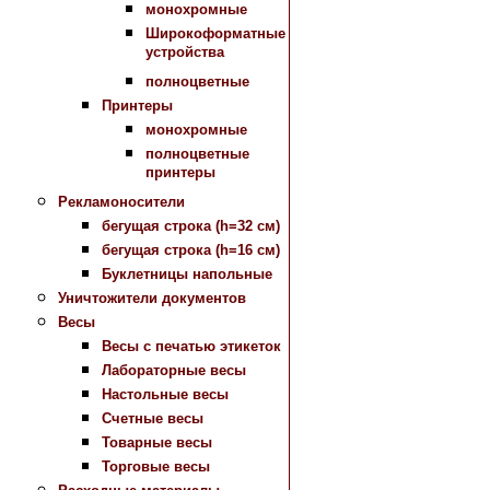
монохромные
Широкоформатные
устройства
полноцветные
Принтеры
монохромные
полноцветные
принтеры
Рекламоносители
бегущая строка (h=32 см)
бегущая строка (h=16 см)
Буклетницы напольные
Уничтожители документов
Весы
Весы с печатью этикеток
Лабораторные весы
Настольные весы
Счетные весы
Товарные весы
Торговые весы