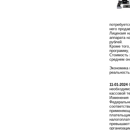
потребуетс
него прода
Лицензия н
аппарата н
рублей.
Кроме того
программу,
Стоимость 
среднем он
Экономика 
реальность
11-01-2024
С
необходимо
кассовой т
Изменения 
Федерально
соответств
применяющи
плательщи
налогоплат
превышают 
организаци