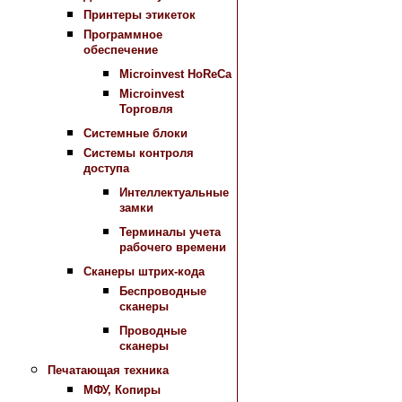
Принтеры этикеток
Программное
обеспечение
Microinvest HoReCa
Microinvest
Торговля
Системные блоки
Системы контроля
доступа
Интеллектуальные
замки
Терминалы учета
рабочего времени
Сканеры штрих-кода
Беспроводные
сканеры
Проводные
сканеры
Печатающая техника
МФУ, Копиры