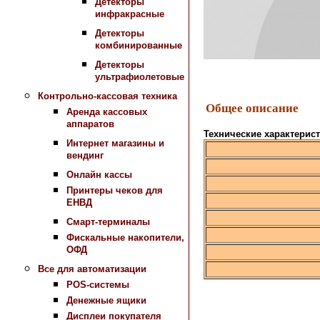
Детекторы
инфракрасные
Детекторы
комбинированные
Детекторы
ультрафиолетовые
Контрольно-кассовая техника
Общее описание
Аренда кассовых
аппаратов
Технические характерис
Интернет магазины и
вендинг
Онлайн кассы
Принтеры чеков для
ЕНВД
Смарт-терминалы
Фискальные накопители,
ОФД
Все для автоматизации
POS-системы
Денежные ящики
Дисплеи покупателя