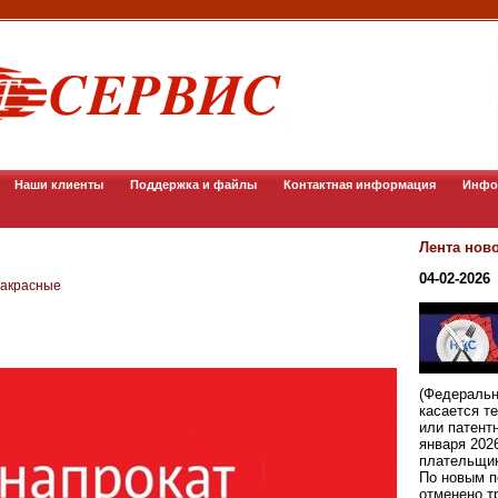
Наши клиенты
Поддержка и файлы
Контактная информация
Инфо
Лента нов
04-02-2026
ракрасные
(Федеральн
касается т
или патент
января 202
плательщи
По новым п
отменено т