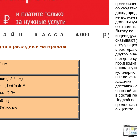
применения
соблюдать
доход пред
не должен 
доля выруч
составлять
Льготу по 
й _н ___ к _а_с_с_а ___ 4 000 ____р у б !
индивидуал
оказывают 
ии и расходные материалы
следующих
в ресторан
другом ана
в отделе к
производит
0 нм
и реализуе
кулинарию;
вне объект
ов (12,7 см)
заказчик —
 L, DoCash M
доставка б
через объе
ее 12 Вт
в состав го
Подробнее 
50 Гц
предоставл
30x255 мм
общепита —