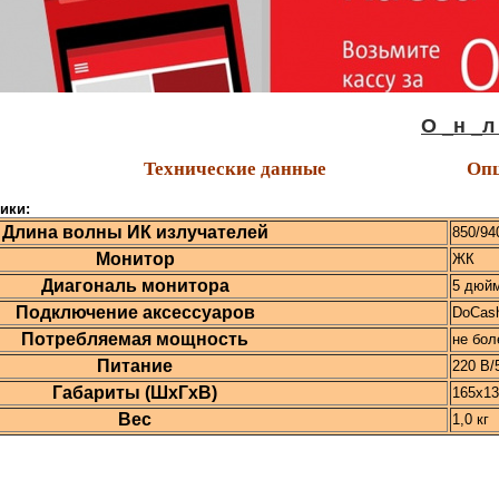
О _н _л _а_ 
Технические данные
Опц
тики
:
Длина волны ИК излучателей
850/94
Монитор
ЖК
Диагональ монитора
5 дюйм
Подключение аксессуаров
DoCash
Потребляемая мощность
не бол
Питание
220 В/
Габариты (ШхГхВ)
165x1
Вес
1,0 кг