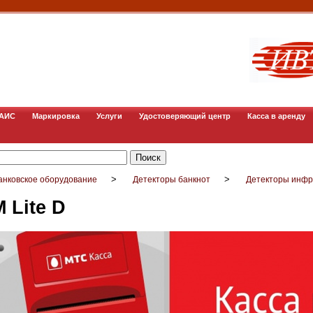
ГАИС
Маркировка
Услуги
Удостоверяющий центр
Касса в аренду
>
>
анковское оборудование
Детекторы банкнот
Детекторы инф
 Lite D