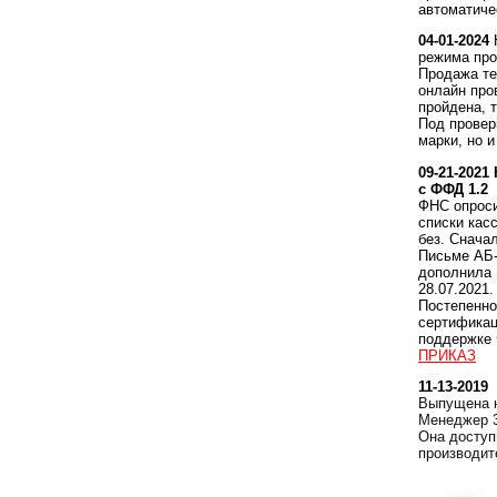
автоматиче
04-01-2024
режима про
Продажа те
онлайн про
пройдена, 
Под провер
марки, но и
09-21-2021
с ФФД 1.2
ФНС опроси
списки кас
без. Снача
Письме АБ-
дополнила
28.07.2021.
Постепенно
сертификац
поддержке 
ПРИКАЗ
11-13-2019
Выпущена н
Менеджер 3
Она доступ
производит