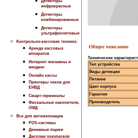
Детекторы
инфракрасные
Детекторы
комбинированные
Детекторы
ультрафиолетовые
Контрольно-кассовая техника
Общее описание
Аренда кассовых
аппаратов
Технические характерис
Интернет магазины и
Тип устройства
вендинг
Виды детекции
Онлайн кассы
Питание
Принтеры чеков для
Цвет корпуса
ЕНВД
Гарантия
Смарт-терминалы
Произво
Фискальные накопители,
ОФД
Все для автоматизации
POS-системы
Денежные ящики
Дисплеи покупателя