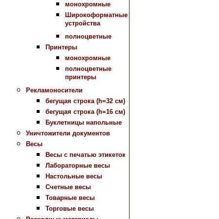
монохромные
Широкоформатные
устройства
полноцветные
Принтеры
монохромные
полноцветные
принтеры
Рекламоносители
бегущая строка (h=32 см)
бегущая строка (h=16 см)
Буклетницы напольные
Уничтожители документов
Весы
Весы с печатью этикеток
Лабораторные весы
Настольные весы
Счетные весы
Товарные весы
Торговые весы