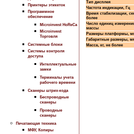
Тип дисплея
Принтеры этикеток
Частота индикации, Гц
Программное
Время стабилизации, сек
обеспечение
более
Число единиц измерени
Microinvest HoReCa
массы
Microinvest
Размеры платформы, м
Торговля
Габаритные размеры, м
Системные блоки
Масса, кг, не более
Системы контроля
доступа
Интеллектуальные
замки
Терминалы учета
рабочего времени
Сканеры штрих-кода
Беспроводные
сканеры
Проводные
сканеры
Печатающая техника
МФУ, Копиры