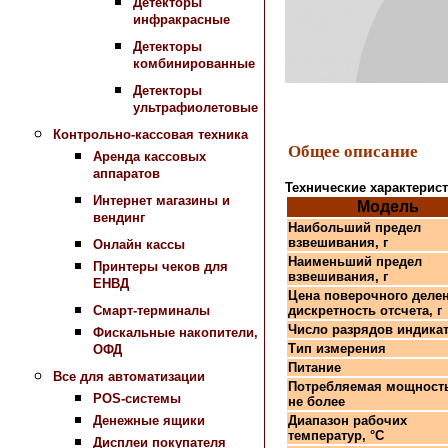
Детекторы
инфракрасные
Детекторы
комбинированные
Детекторы
ультрафиолетовые
Контрольно-кассовая техника
Общее описание
Аренда кассовых
аппаратов
Технические характерис
Интернет магазины и
Модель
вендинг
Наибольший предел
взвешивания, г
Онлайн кассы
Наименьший предел
Принтеры чеков для
взвешивания, г
ЕНВД
Цена поверочного деле
дискретность отсчета, г
Смарт-терминалы
Число разрядов индика
Фискальные накопители,
Тип измерения
ОФД
Питание
Все для автоматизации
Потребляемая мощность
POS-системы
не более
Диапазон рабочих
Денежные ящики
температур, °C
Дисплеи покупателя