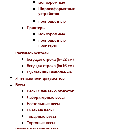
монохромные
Широкоформатные
устройства
полноцветные
Принтеры
монохромные
полноцветные
принтеры
Рекламоносители
бегущая строка (h=32 см)
бегущая строка (h=16 см)
Буклетницы напольные
Уничтожители документов
Весы
Весы с печатью этикеток
Лабораторные весы
Настольные весы
Счетные весы
Товарные весы
Торговые весы