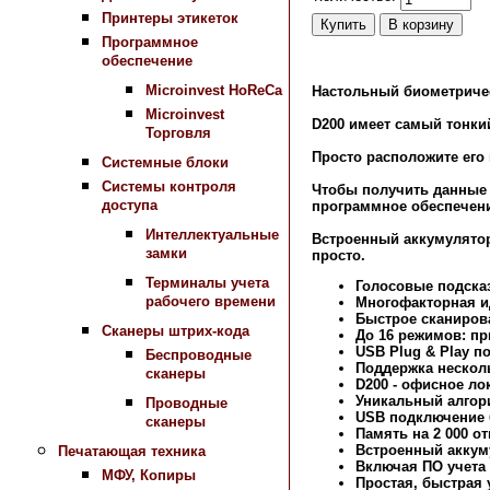
Принтеры этикеток
Программное
обеспечение
Microinvest HoReCa
Настольный биометричес
Microinvest
D200 имеет самый тонкий
Торговля
Просто расположите его 
Системные блоки
Системы контроля
Чтобы получить данные 
доступа
программное обеспечение
Интеллектуальные
Встроенный аккумулятор 
замки
просто.
Терминалы учета
Голосовые подска
рабочего времени
Многофакторная ид
Быстрое сканирова
Сканеры штрих-кода
До 16 режимов: при
USB Plug & Play п
Беспроводные
Поддержка нескол
сканеры
D200 - офисное л
Уникальный алгор
Проводные
USB подключение 
сканеры
Память на 2 000 от
Встроенный аккум
Печатающая техника
Включая ПО учета
МФУ, Копиры
Простая, быстрая 