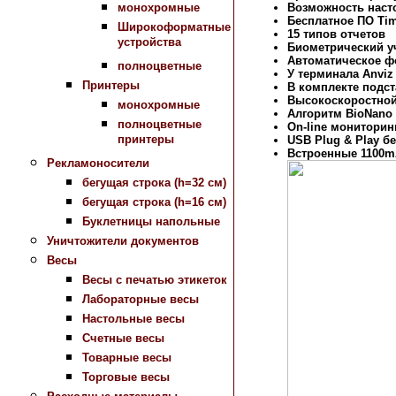
монохромные
Возможность наст
Бесплатное ПО Tim
Широкоформатные
15 типов отчетов
устройства
Биометрический у
Автоматическое ф
полноцветные
У терминала Anviz
Принтеры
В комплекте подст
Высокоскоростной
монохромные
Алгоритм BioNano 
полноцветные
On-line мониторинг
принтеры
USB Plug & Play б
Встроенные 1100m
Рекламоносители
бегущая строка (h=32 см)
бегущая строка (h=16 см)
Буклетницы напольные
Уничтожители документов
Весы
Весы с печатью этикеток
Лабораторные весы
Настольные весы
Счетные весы
Товарные весы
Торговые весы