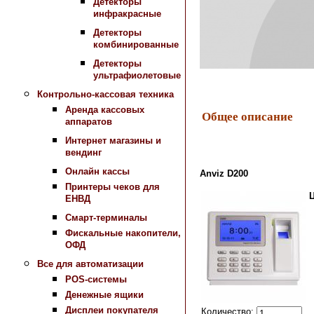
Детекторы
инфракрасные
Детекторы
комбинированные
Детекторы
ультрафиолетовые
Контрольно-кассовая техника
Аренда кассовых
Общее описание
аппаратов
Интернет магазины и
вендинг
Онлайн кассы
Anviz D200
Принтеры чеков для
ЕНВД
Смарт-терминалы
Фискальные накопители,
ОФД
Все для автоматизации
POS-системы
Денежные ящики
Дисплеи покупателя
Количество: