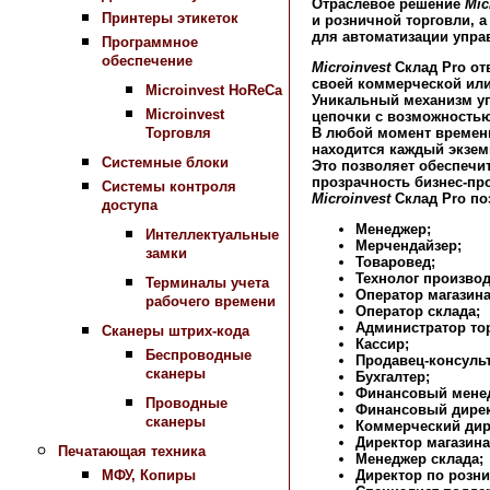
Отраслевое решение
Mic
Принтеры этикеток
и розничной торговли, а
для автоматизации управ
Программное
обеспечение
Microinvest
Склад Pro
от
своей коммерческой или
Microinvest HoReCa
Уникальный механизм у
Microinvest
цепочки с возможностью
Торговля
В любой момент времени
находится каждый экзем
Системные блоки
Это позволяет обеспечи
прозрачность бизнес-пр
Системы контроля
Microinvest
Склад Pro
по
доступа
Mенеджер;
Интеллектуальные
Мерчендайзер;
замки
Товаровед;
Технолог производ
Терминалы учета
Оператор магазина
рабочего времени
Оператор склада;
Администратор тор
Сканеры штрих-кода
Кассир;
Беспроводные
Продавец-консульт
сканеры
Бухгалтер;
Финансовый мене
Проводные
Финансовый дирек
сканеры
Коммерческий дир
Директор магазина
Печатающая техника
Менеджер склада;
МФУ, Копиры
Директор по розн