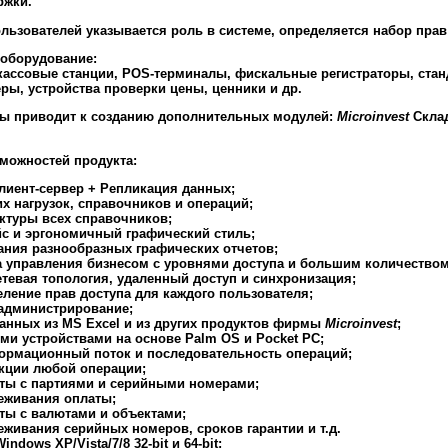
ржки.
ользователей указывается роль в системе, определяется набор прав
 оборудование:
кассовые станции, POS-терминалы, фискальные регистраторы, стан
ры, устройства проверки цены, ценники и др.
мы приводит к созданию дополнительных модулей:
Microinvest
Склад
зможностей продукта:
лиент-сервер + Репликация данных;
 нагрузок, справочников и операций;
ктуры всех справочников;
с и эргономичный графический стиль;
ания разнообразных графических отчетов;
а управления бизнесом с уровнями доступа и большим количеством
тевая топология, удаленный доступ и синхронизация;
ление прав доступа для каждого пользователя;
администрирование;
анных из MS Excel и из других продуктов фирмы
Microinvest
;
и устройствами на основе Palm OS и Pocket PC;
формационный поток и последовательность операций;
кции любой операции;
ты с партиями и серийными номерами;
еживания оплаты;
ты с валютами и объектами;
живания серийных номеров, сроков гарантии и т.д.
ndows XP/Vista/7/8 32-bit и 64-bit;