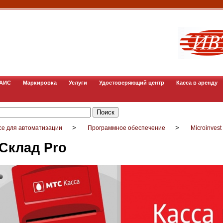
ГАИС
Маркировка
Услуги
Удостоверяющий центр
Касса в аренду
>
>
се для автоматизации
Программное обеспечение
Microinvest
 Склад Pro