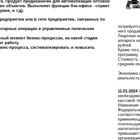
а. Продукт предназначен для автоматизации оптовой
ких объектов. Выполняет функции бэк-офиса - служит
не, и т.д).
редприятии или в сети предприятии, связанных по
потребуетс
нтарные операции в управляемые логические
него прода
Лицензия н
ый момент бизнес-процессах, на какой стадии
аппарата н
т работу.
рублей.
знес-процесса, систематизировать и повысить
Кроме того
программу,
Стоимость 
среднем он
Экономика 
реальность
11-01-2024
С
необходимо
кассовой т
Изменения 
Федерально
соответств
применяющи
плательщи
налогоплат
превышают 
организаци