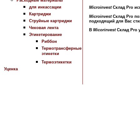
Расходные материалы
для инкассации
Microinvest
Склад Pro
исп
Картриджи
Microinvest
Склад Pro
поз
Струйные картриджи
подходящий для Вас ст
Чековая лента
В
Micorinvest
Склад Pro
Этикетирование
Риббон
Термотрансферные
Назад в раздел
этикетки
Термоэтикетки
Уценка