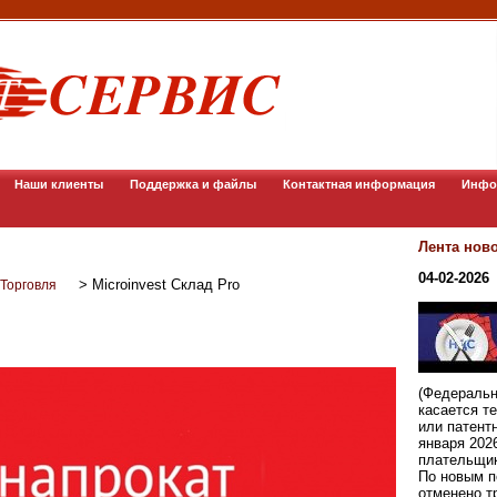
Наши клиенты
Поддержка и файлы
Контактная информация
Инфо
Лента нов
04-02-2026
>
Microinvest Склад Pro
 Торговля
(Федеральн
касается т
или патент
января 202
плательщи
По новым п
отменено т