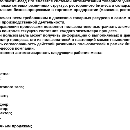
roinvest
Склад Pro
является системой автоматизации товарного учет
 также сетевых розничных структур, ресторанного бизнеса и складс
ления бизнес-процессами в торговом предприятии (магазине, рестора
вечает всем требованиям к движению товарных ресурсов в самом п
 производственной деятельности.
правления процессами позволяет пользователю выстраивать элеме
 контроля текущего состояния каждого экземпляра процесса.
 пользователь может получить информацию о выполняемых в данн
пляр процесса, кто из пользователей в настоящий момент выполняе
ть согласованность действий различных пользователей в рамках би
оцессов компании.
зволяет автоматизировать следующие рабочие места:
ства;
;
гового зала;
ант;
джер;
тор;
ектор;
;
ичным продажам;