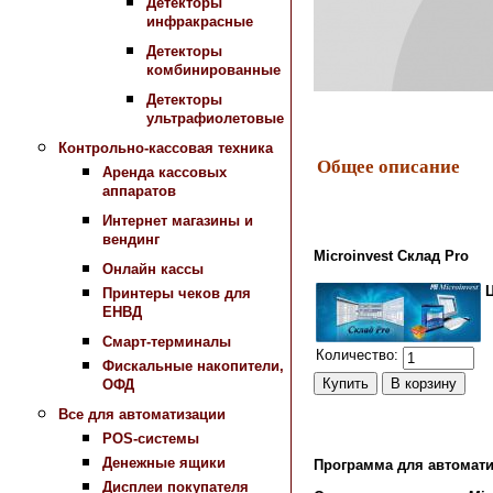
Детекторы
инфракрасные
Детекторы
комбинированные
Детекторы
ультрафиолетовые
Контрольно-кассовая техника
Общее описание
Аренда кассовых
аппаратов
Интернет магазины и
вендинг
Microinvest Склад Pro
Онлайн кассы
Принтеры чеков для
ЕНВД
Смарт-терминалы
Количество:
Фискальные накопители,
ОФД
Все для автоматизации
POS-системы
Денежные ящики
Программа для автомати
Дисплеи покупателя