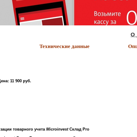
О _н _
Технические данные
Опц
Цена:
11 900 руб.
зации товарного учета
Microinvest
Склад Pro