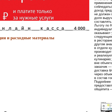
применения
соблюдать
доход пред
не должен 
доля выруч
составлять
Льготу по 
л _а_ й _н ___ к _а_с_с_а ___ 4 000 ____р у б !
индивидуал
оказывают 
ии и расходные материалы
следующих
в ресторан
другом ана
в отделе к
производит
и реализуе
кулинарию;
вне объект
заказчик —
доставка б
через объе
в состав го
Подробнее 
предоставл
общепита —