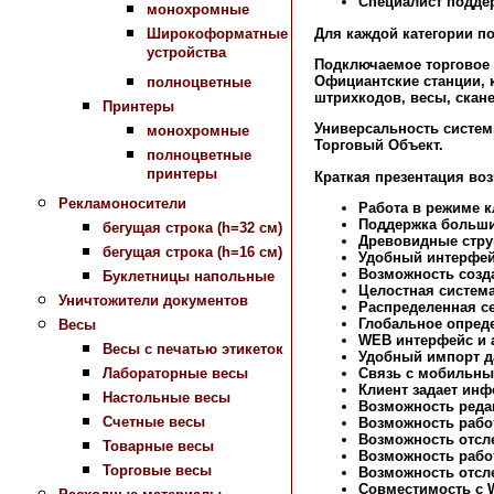
Специалист подде
монохромные
Для каждой категории п
Широкоформатные
устройства
Подключаемое торговое
Официантские станции, 
полноцветные
штрихкодов, весы, скане
Принтеры
Универсальность систе
монохромные
Торговый Объект.
полноцветные
принтеры
Краткая презентация во
Рекламоносители
Работа в режиме к
Поддержка больших
бегущая строка (h=32 см)
Древовидные стру
бегущая строка (h=16 см)
Удобный интерфей
Возможность созд
Буклетницы напольные
Целостная систем
Уничтожители документов
Распределенная се
Глобальное опреде
Весы
WEB интерфейс и 
Весы с печатью этикеток
Удобный импорт д
Связь с мобильным
Лабораторные весы
Клиент задает ин
Настольные весы
Возможность реда
Счетные весы
Возможность рабо
Возможность отсл
Товарные весы
Возможность рабо
Торговые весы
Возможность отсле
Совместимость с Wi