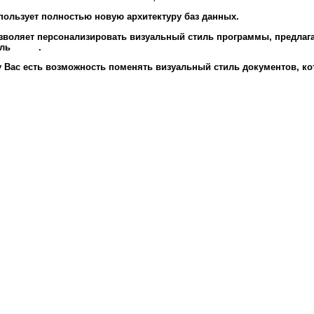
ользует полностью новую архитектуру баз данных.
воляет персонализировать визуальный стиль программы, предлага
иль
здесь
.
у Вас есть возможность поменять визуальный стиль документов, ко