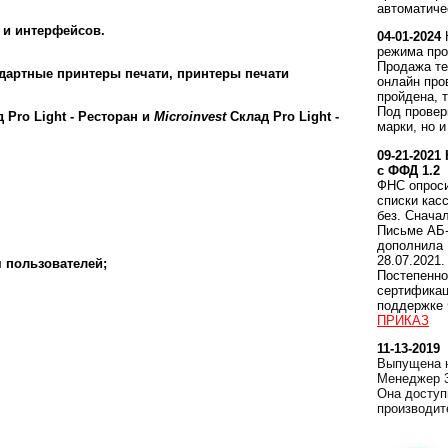
автоматиче
 и интерфейсов.
04-01-2024
режима про
Продажа те
дартные принтеры печати, принтеры печати
онлайн про
пройдена, 
Под провер
 Pro Light
- Ресторан и
Microinvest
Склад Pro Light
-
марки, но и
09-21-2021
с ФФД 1.2
ФНС опроси
списки кас
без. Снача
Письме АБ-
дополнила
28.07.2021.
 пользователей;
Постепенно
сертификац
поддержке 
ПРИКАЗ
11-13-2019
Выпущена н
Менеджер 3
Она доступ
производит