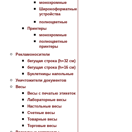
монохромные
Широкоформатные
устройства
полноцветные
Принтеры
монохромные
полноцветные
принтеры
Рекламоносители
бегущая строка (h=32 см)
бегущая строка (h=16 см)
Буклетницы напольные
Уничтожители документов
Весы
Весы с печатью этикеток
Лабораторные весы
Настольные весы
Счетные весы
Товарные весы
Торговые весы