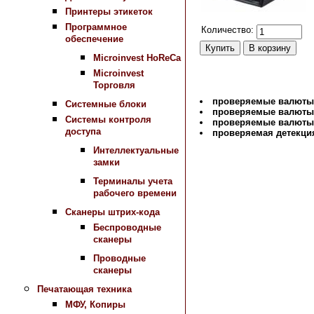
Принтеры этикеток
Программное
Количество:
обеспечение
Microinvest HoReCa
Microinvest
Торговля
проверяемые валюты
Системные блоки
проверяемые валюты 
Системы контроля
проверяемые валюты
доступа
проверяемая детекци
Интеллектуальные
замки
Назад в раздел
Терминалы учета
рабочего времени
Сканеры штрих-кода
Беспроводные
сканеры
Проводные
сканеры
Печатающая техника
МФУ, Копиры