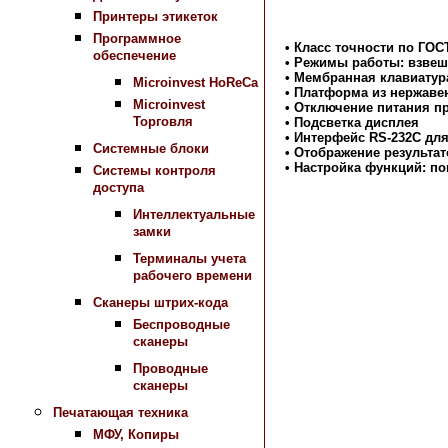
Принтеры этикеток
Программное
• Класс точности по ГОС
обеспечение
• Режимы работы: взвеш
• Мембранная клавиатур
Microinvest HoReCa
• Платформа из нержаве
Microinvest
• Отключение питания п
Торговля
• Подсветка дисплея
• Интерфейс RS-232C дл
Системные блоки
• Отображение результа
• Настройка функций: п
Системы контроля
доступа
Назад в раздел
Интеллектуальные
замки
Терминалы учета
рабочего времени
Сканеры штрих-кода
Беспроводные
сканеры
Проводные
сканеры
Печатающая техника
МФУ, Копиры