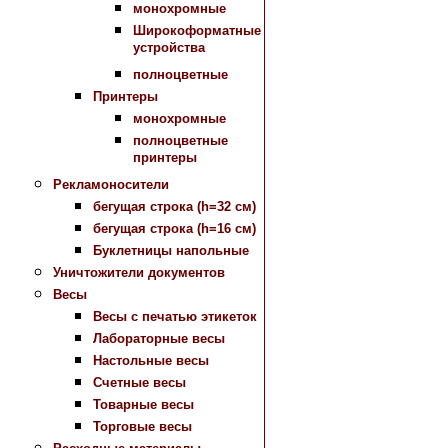
монохромные
Широкоформатные
устройства
полноцветные
Принтеры
монохромные
полноцветные
принтеры
Рекламоносители
бегущая строка (h=32 см)
бегущая строка (h=16 см)
Буклетницы напольные
Уничтожители документов
Весы
Весы с печатью этикеток
Лабораторные весы
Настольные весы
Счетные весы
Товарные весы
Торговые весы