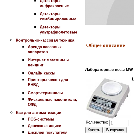
Детекторы
инфракрасные
Детекторы
комбинированные
Детекторы
ультрафиолетовые
Контрольно-кассовая техника
Общее описание
Аренда кассовых
аппаратов
Интернет магазины и
вендинг
Лабораторные весы MW-
Онлайн кассы
Принтеры чеков для
ЕНВД
Смарт-терминалы
Фискальные накопители,
ОФД
Все для автоматизации
POS-системы
Количество:
Денежные ящики
Дисплеи покупателя