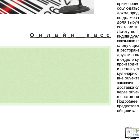
применения
соблюдать
доход пред
не должен 
доля выруч
составлять
Льготу по 
О _н _л _а_ й _н ___ к _а_с_с_а ___ 4 000 __
индивидуал
оказывают 
следующих
в ресторан
другом ана
в отделе к
производит
и реализуе
кулинарию;
вне объект
заказчик —
доставка б
через объе
в состав го
Подробнее 
предоставл
общепита —