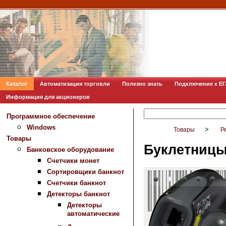
Каталог
Автоматизация торговли
Полезно знать
Подключение к Е
Информация для акционеров
Программное обеспечение
Windows
>
Товары
Р
Товары
Буклетницы
Банковское оборудование
Счетчики монет
Сортировщики банкнот
Счетчики банкнот
Детекторы банкнот
Детекторы
автоматические