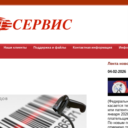
Наши клиенты
Поддержка и файлы
Контактная информация
Инфо
Лента нов
04-02-2026
(Федеральн
касается т
или патент
января 202
плательщи
По новым п
отменено т