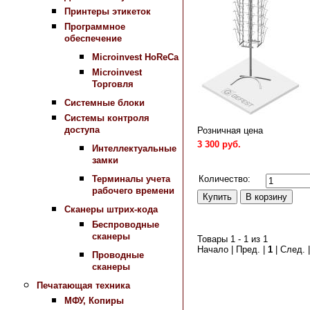
Принтеры этикеток
Программное
обеспечение
Microinvest HoReCa
Microinvest
Торговля
Системные блоки
Системы контроля
доступа
Розничная цена
3 300 руб.
Интеллектуальные
замки
Сравнить
Количество:
Терминалы учета
рабочего времени
Сканеры штрих-кода
Беспроводные
сканеры
Товары 1 - 1 из 1
Начало | Пред. |
1
| След. 
Проводные
сканеры
Печатающая техника
МФУ, Копиры