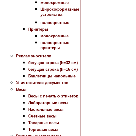
монохромные
Широкоформатные
устройства
полноцветные
Принтеры
монохромные
полноцветные
принтеры
Рекламоносители
бегущая строка (h=32 см)
бегущая строка (h=16 см)
Буклетницы напольные
Уничтожители документов
Весы
Весы с печатью этикеток
Лабораторные весы
Настольные весы
Счетные весы
Товарные весы
Торговые весы