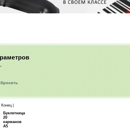
араметров
| Конец
|
Все
Буклетница
20
карманов
А5