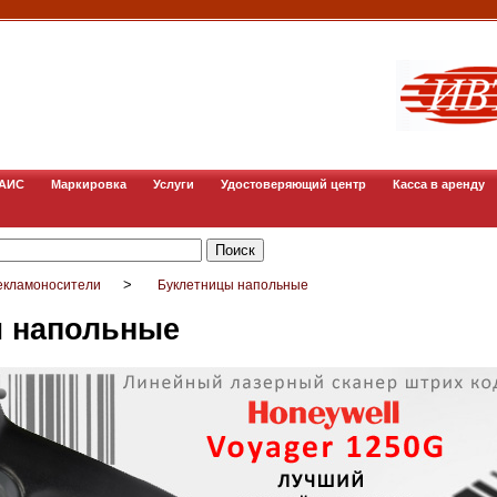
ГАИС
Маркировка
Услуги
Удостоверяющий центр
Касса в аренду
>
екламоносители
Буклетницы напольные
 напольные