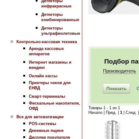
Детекторы
инфракрасные
Детекторы
комбинированные
Детекторы
ультрафиолетовые
Контрольно-кассовая техника
Аренда кассовых
аппаратов
Подбор п
Интернет магазины и
вендинг
Производитель
Онлайн кассы
Принтеры чеков для
ЕНВД
Смарт-терминалы
Фискальные накопители,
Товары 1 - 1 из 1
ОФД
Начало | Пред. |
1
| След. 
Все для автоматизации
POS-системы
Денежные ящики
Дисплеи покупателя