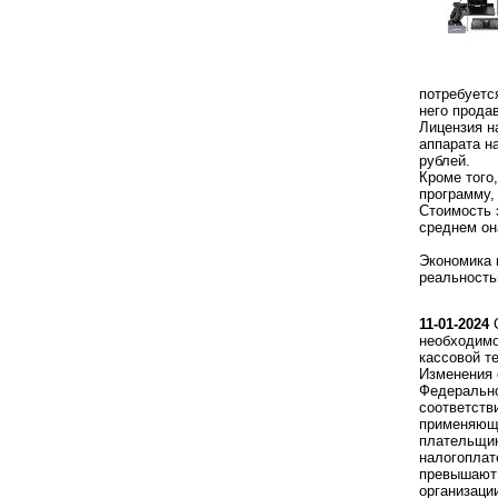
потребуетс
него прода
Лицензия н
аппарата н
рублей.
Кроме того
программу,
Стоимость 
среднем он
Экономика 
реальность
11-01-2024
С
необходимо
кассовой т
Изменения 
Федерально
соответств
применяющи
плательщи
налогоплат
превышают 
организаци