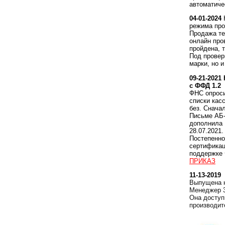
автоматиче
04-01-2024
режима про
Продажа те
онлайн про
пройдена, 
Под провер
марки, но и
09-21-2021
с ФФД 1.2
ФНС опроси
списки кас
без. Снача
Письме АБ-
дополнила
28.07.2021.
Постепенно
сертификац
поддержке 
ПРИКАЗ
11-13-2019
Выпущена н
Менеджер 3
Она доступ
производит